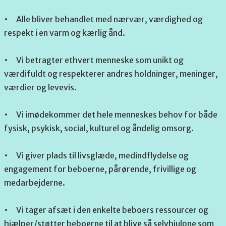
•
Alle bliver behandlet med nærvær, værdighed og
respekt i en varm og kærlig ånd.
•
Vi betragter ethvert menneske som unikt og
værdifuldt og respekterer andres holdninger, meninger,
værdier og levevis.
•
Vi imødekommer det hele menneskes behov for både
fysisk, psykisk, social, kulturel og åndelig omsorg.
•
Vi giver plads til livsglæde, medindflydelse og
engagement for beboerne, pårørende, frivillige og
medarbejderne.
•
Vi tager afsæt i den enkelte beboers ressourcer og
hjælper/støtter beboerne til at blive så selvhjulpne som