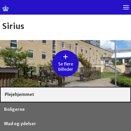
Sirius
Se flere
billeder
Plejehjemmet
Boligerne
Mad og ydelser