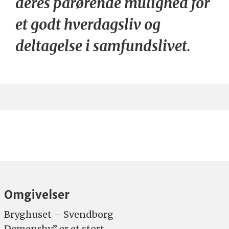
deres pårørende mulighed for
et godt hverdagsliv og
deltagelse i samfundslivet.
Omgivelser
Bryghuset – Svendborg
Demensby” er et stort