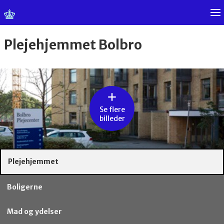
Plejehjemmet Bolbro
Se flere
billeder
Plejehjemmet
Boligerne
Mad og ydelser