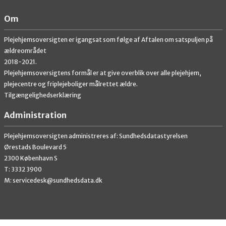
Om
Plejehjemsoversigten er igangsat som følge af Aftalen om satspuljen på
ældreområdet
2018-2021.
Plejehjemsoversigtens formål er at give overblik over alle plejehjem,
plejecentre og friplejeboliger målrettet ældre.
Tilgængelighedserklæring
Administration
Plejehjemsoversigten administreres af: Sundhedsdatastyrelsen
Ørestads Boulevard 5
2300 København S
T: 3332 3900
M: servicedesk@sundhedsdata.dk