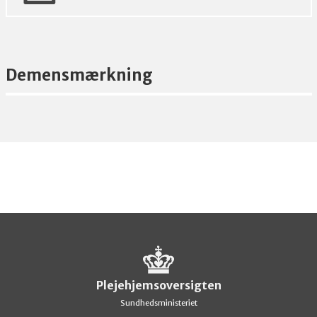
Demensmærkning
Plejehjemsoversigten
Sundhedsministeriet