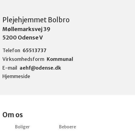
Plejehjemmet Bolbro
Møllemarksvej 39
5200 Odense V
Telefon
65513737
Virksomhedsform
Kommunal
E-mail
aehf@odense.dk
Hjemmeside
Om os
Boliger
Beboere