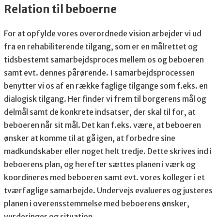
Relation til beboerne
For at opfylde vores overordnede vision arbejder vi ud
fra en rehabiliterende tilgang, som er en målrettet og
tidsbestemt samarbejdsproces mellem os og beboeren
samt evt. dennes pårørende. I samarbejdsprocessen
benytter vi os af en række faglige tilgange som f.eks. en
dialogisk tilgang. Her finder vi frem til borgerens mål og
delmål samt de konkrete indsatser, der skal til for, at
beboeren når sit mål. Det kan f.eks. være, at beboeren
ønsker at komme til at gå igen, at forbedre sine
madkundskaber eller noget helt tredje. Dette skrives ind i
beboerens plan, og herefter sættes planen i værk og
koordineres med beboeren samt evt. vores kolleger i et
tværfaglige samarbejde. Undervejs evalueres og justeres
planen i overensstemmelse med beboerens ønsker,
vurderinger og situation.