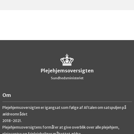
Plejehjemsoversigten
Sundhedsministeriet
Om
Plejehjemsoversigten er igangsat som følge af Aftalen om satspuljen på
ældreområdet
2018-2021.
Plejehjemsoversigtens formål er at give overblik over alle plejehjem,
plejecentre og friplejeboliger målrettet ældre.