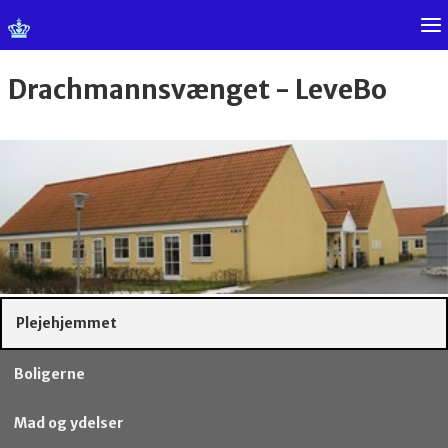
Drachmannsvænget - LeveBo
Plejehjemmet
Boligerne
Mad og ydelser