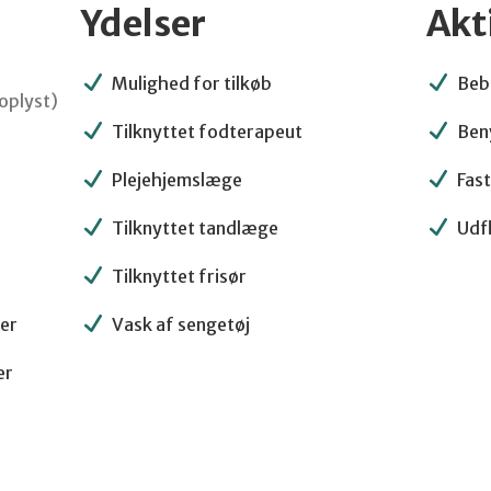
Ydelser
Akt
Mulighed for tilkøb
Beb
oplyst)
Tilknyttet fodterapeut
Beny
Plejehjemslæge
Fas
Tilknyttet tandlæge
Udf
Tilknyttet frisør
er
Vask af sengetøj
er