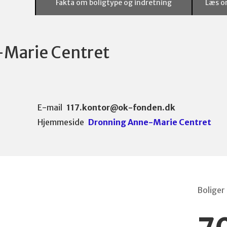
Fakta om boligtype og indretning
Læs o
Marie Centret
E-mail
117.kontor@ok-fonden.dk
Hjemmeside
Dronning Anne-Marie Centret
Boliger