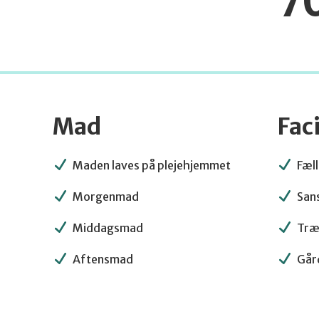
7
Mad
Faci
Maden laves på plejehjemmet
Fæll
Morgenmad
San
Middagsmad
Træn
Aftensmad
Går