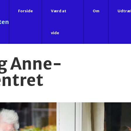
Forside
Værd at
Om
Udtræ
ten
vide
g Anne-
entret