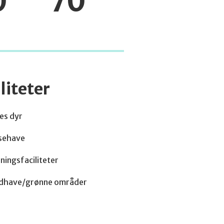
0
70
liteter
es dyr
sehave
ingsfaciliteter
dhave/grønne områder