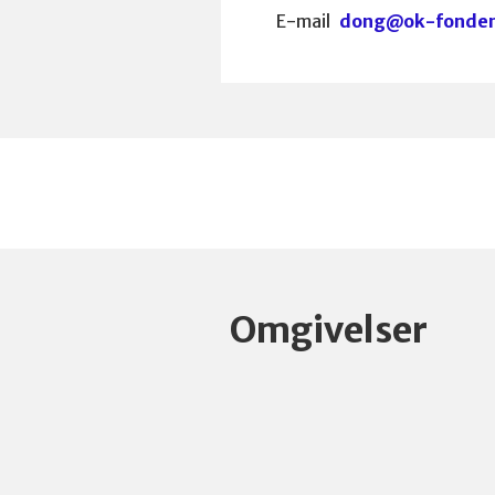
E-mail
dong@ok-fonden
Omgivelser