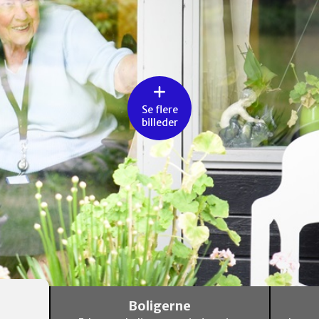
Se flere
billeder
Boligerne