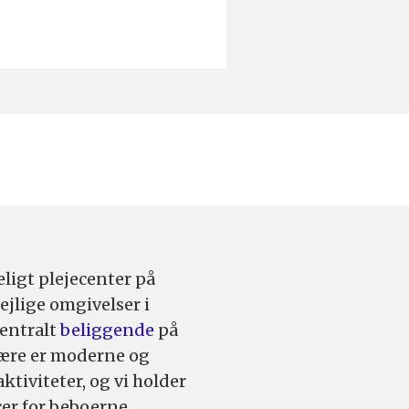
eligt plejecenter på
ejlige omgivelser i
centralt
beliggende
på
være er moderne og
tiviteter, og vi holder
er for beboerne.