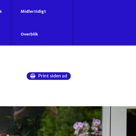
k
Midlertidigt
Overblik
Print siden ud