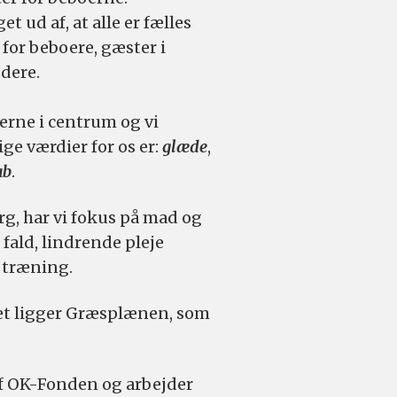
t ud af, at alle er fælles
for beboere, gæster i
dere.
rne i centrum og vi
ge værdier for os er:
glæde
,
ab
.
rg, har vi fokus på mad og
fald, lindrende pleje
g træning.
et ligger Græsplænen, som
f OK-Fonden og arbejder