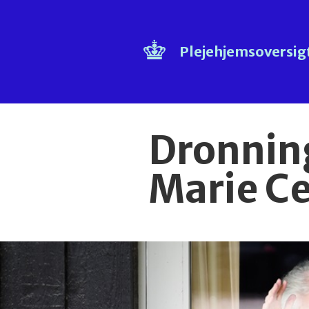
Plejehjemsoversig
Dronnin
Marie C