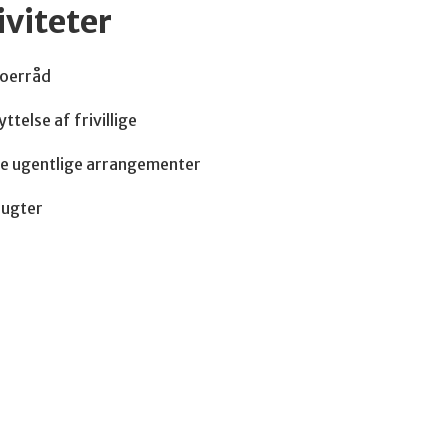
iviteter
oerråd
ttelse af frivillige
te ugentlige arrangementer
lugter