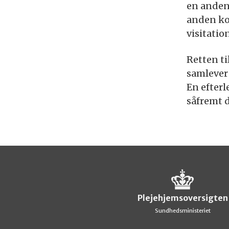
en anden 
anden ko
visitati
Retten ti
samlever 
En efterl
såfremt d
Plejehjemsoversigten
Sundhedsministeriet