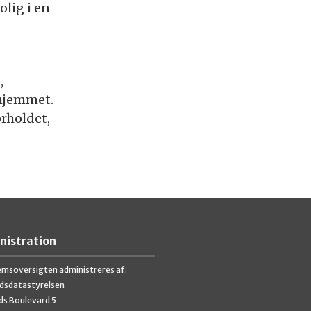
olig i en
,
ehjemmet.
orholdet,
nistration
emsoversigten administreres af:
dsdatastyrelsen
ds Boulevard 5