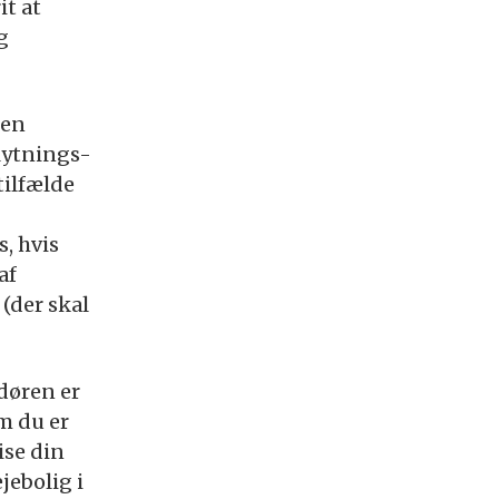
it at
g
den
lytnings-
ilfælde
, hvis
af
 (der skal
ndøren er
om du er
ise din
ejebolig i