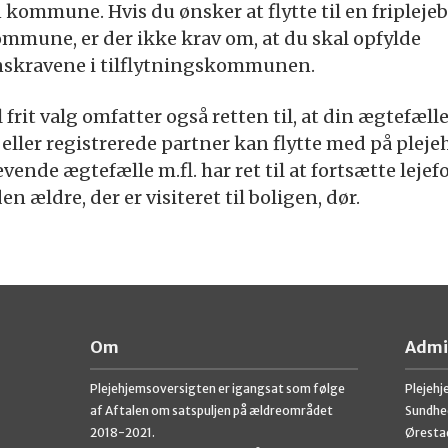
kommune. Hvis du ønsker at flytte til en friplejeb
mmune, er der ikke krav om, at du skal opfylde
onskravene i tilflytningskommunen.
l frit valg omfatter også retten til, at din ægtefælle
eller registrerede partner kan flytte med på plej
evende ægtefælle m.fl. har ret til at fortsætte lejef
en ældre, der er visiteret til boligen, dør.
Om
Admi
Plejehjemsoversigten er igangsat som følge
Plejehj
af Aftalen om satspuljen på ældreområdet
Sundhe
2018-2021.
Øresta