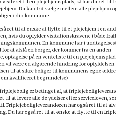
 visiteret til en plejehjemsplads, så har du ret til fr
jehjem. Du kan frit vælge mellem alle plejehjem o
oliger i din kommune.
så ret til at ønske at flytte til et plejehjem i en an
, hvis du opfylder visitationskravene i både fraf
ytningskommunen. En kommune har i undtagelsest
for at afslå en borger, der kommer fra en anden
optagelse på en venteliste til en plejehjemsplads
n vil være en afgørende hindring for opfyldelsen 
lsen til at sikre boliger til kommunens egne ældre
 om kvalificeret begrundelse).
 friplejebolig er betinget af, at friplejeboliglevera
et til at levere alle de ydelser efter serviceloven, s
til. Friplejeboligleverandøren har også ret til at afv
g. Du har også ret til at ønske at flytte til en fripl