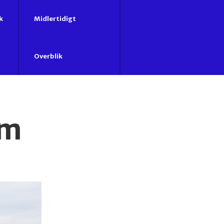
k
Midlertidigt
Overblik
em