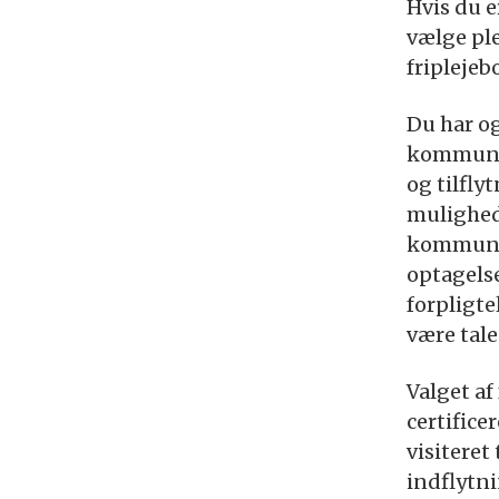
Hvis du er
vælge ple
friplejeb
Du har og
kommunen
og tilfl
mulighed 
kommune, 
optagelse
forpligte
være tale
Valget af
certificer
visiteret 
indflytnin