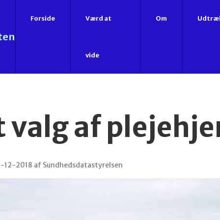
Forside
Værd at
Om
Udtræ
ten
vide
t valg af plejehj
11-12-2018 af Sundhedsdatastyrelsen